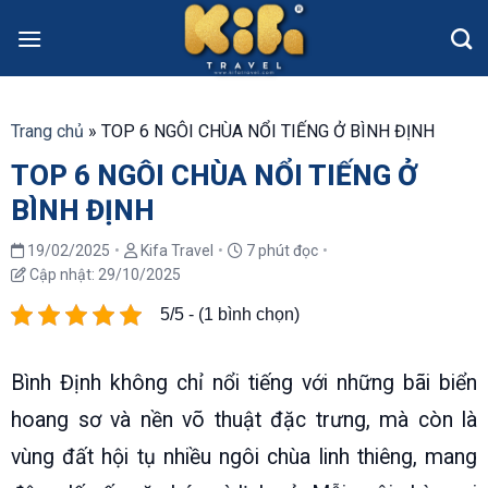
Skip
to
content
Trang chủ
»
TOP 6 NGÔI CHÙA NỔI TIẾNG Ở BÌNH ĐỊNH
TOP 6 NGÔI CHÙA NỔI TIẾNG Ở
BÌNH ĐỊNH
19/02/2025
•
Kifa Travel
•
7 phút đọc
•
Cập nhật:
29/10/2025
5/5 - (1 bình chọn)
Bình Định không chỉ nổi tiếng với những bãi biển
hoang sơ và nền võ thuật đặc trưng, mà còn là
vùng đất hội tụ nhiều ngôi chùa linh thiêng, mang