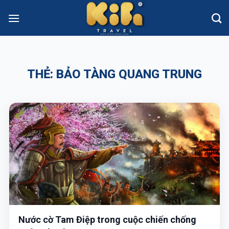
Skip
to
content
THẺ:
BẢO TÀNG QUANG TRUNG
Nước cờ Tam Điệp trong cuộc chiến chống