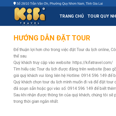
Skip
Số 28/10 Trần Văn Ơn, Phường Quy Nhơn Nam, Tỉnh Gia Lai
to
content
TRANG CHỦ
TOUR QUY N
HƯỚNG DẪN ĐẶT TOUR
Để thuận lợi hơn cho trong việc đặt Tour du lịch online,
thể sau.
Quý khách truy cập vào website: https://kifatravel.com/
Tìm hiểu các Tour du lịch được đăng trên website (bao gồm t
giá quý khách vui lòng liên hệ Hotline: 0914 596 149 để bi
Quý khách chọn tour du lịch mình muốn đi và để đặt t
đã soạn sẵn hoặc gọi vào số: 0914 596 149 để biết thêm thô
Sau khi nhận được thông tin của quý khách, chúng tôi sẽ p
trong thời gian ngắn nhất.