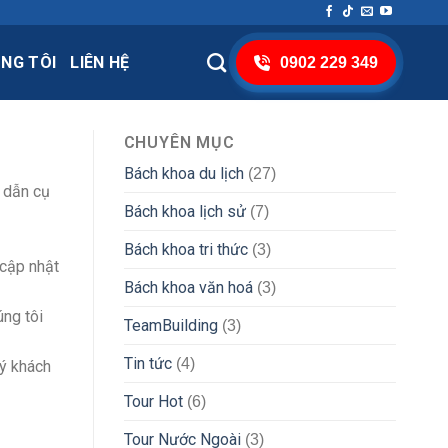
NG TÔI
LIÊN HỆ
0902 229 349
CHUYÊN MỤC
Bách khoa du lịch
(27)
g dẫn cụ
Bách khoa lịch sử
(7)
Bách khoa tri thức
(3)
 cập nhật
Bách khoa văn hoá
(3)
úng tôi
TeamBuilding
(3)
Tin tức
(4)
uý khách
Tour Hot
(6)
Tour Nước Ngoài
(3)