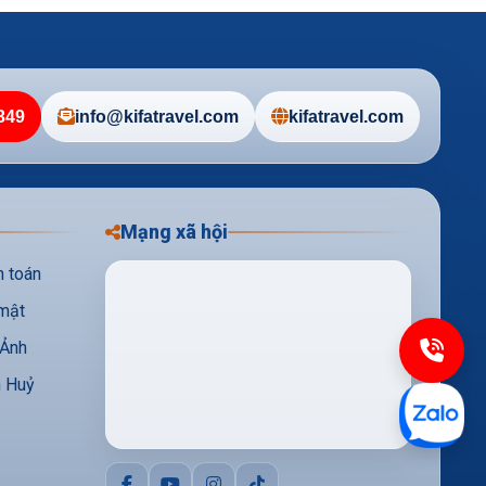
349
info@kifatravel.com
kifatravel.com
Mạng xã hội
h toán
mật
 Ảnh
n Huỷ