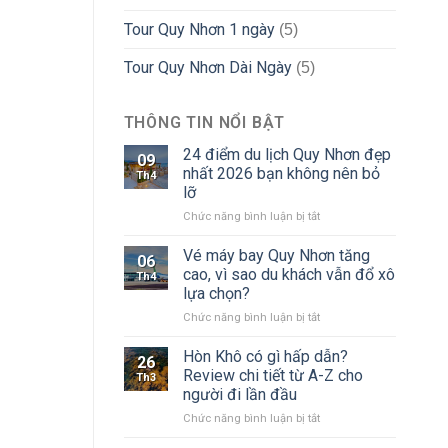
Tour Quy Nhơn 1 ngày
(5)
Tour Quy Nhơn Dài Ngày
(5)
THÔNG TIN NỔI BẬT
24 điểm du lịch Quy Nhơn đẹp
09
nhất 2026 bạn không nên bỏ
Th4
lỡ
ở
Chức năng bình luận bị tắt
24
điểm
Vé máy bay Quy Nhơn tăng
06
du
cao, vì sao du khách vẫn đổ xô
Th4
lịch
lựa chọn?
Quy
ở
Chức năng bình luận bị tắt
Nhơn
Vé
đẹp
máy
nhất
Hòn Khô có gì hấp dẫn?
26
bay
2026
Review chi tiết từ A-Z cho
Th3
Quy
bạn
người đi lần đầu
Nhơn
không
ở
Chức năng bình luận bị tắt
tăng
nên
Hòn
cao,
bỏ